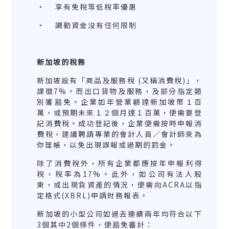
· 享有免稅等低稅率優惠
· 調動資金沒有任何限制
新加坡
的稅務
新加坡設有「商品及服務稅 (又稱消費稅)」，
課徵7%。而出口貨物及服務，及部分指定類
別獲豁免。企業如年營業額達新加坡幣１百
萬，或預期未來１２個月達１百萬，便需要登
記消費稅。成功登記後，企業便需按時申報消
費稅，建議聘請專業的會計人員／會計師來為
你理帳，以免出現誤報或過期的罰金。
除了消費稅外，所有企業都應按年申報利得
稅，稅率為17%。此外，如公司有法人股
東，或出現負資產的情況，便需向ACRA以指
定格式(XBRL)申請財務報表。
新加坡的小型公司如過去連續兩年均符合以下
3個其中2個條件，便豁免審計：