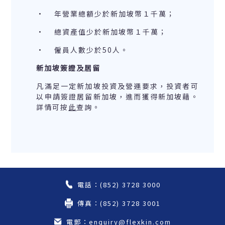
· 年營業總額少於新加坡幣１千萬；
· 總資產值少於新加坡幣１千萬；
· 僱員人數少於50人。
新加坡簽證及居留
凡滿足一定新加坡投資及營運要求，投資者可
以申請簽證居留新加坡，進而獲得新加坡藉。
詳情可按
此
查詢。
電話：(852) 3728 3000
傳真：(852) 3728 3001
電郵：enquiry@flexkin.com